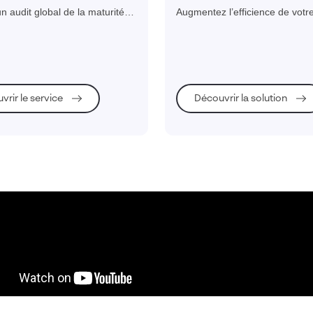
e
produits
n audit global de la maturité
Augmentez l’efficience de votr
et une feuille de route
industriel par une collaboration 
 pour une transformation
tout au long du cycle de déve
éussie.
produit.
vrir le service
Découvrir la solution