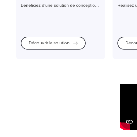
solution intuitive
entrepris
Bénéficiez d'une solution de conception
Réalisez u
et de fabrication intuitive, puissante et
numérique 
novatrice pour transformer vos idées en
priorisée
produits innovants.
digitale r
Découvrir la solution
Décou