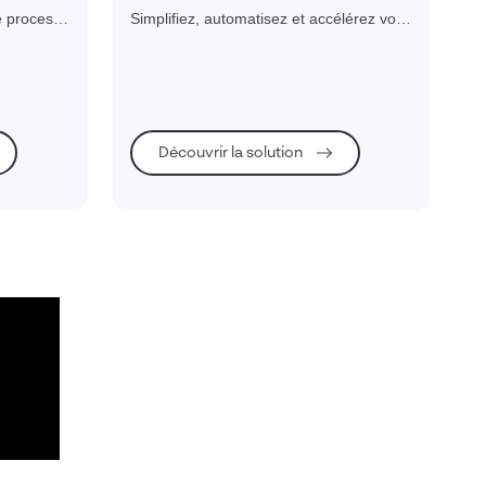
vos workflows métiers
e process
Simplifiez, automatisez et accélérez vos
facilitée
workflows métiers
loppement
Découvrir la solution